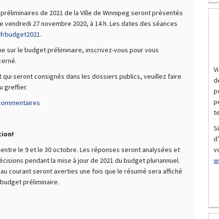
réliminaires de 2021 de la Ville de Winnipeg seront présentés
 le vendredi 27 novembre 2020, à 14 h. Les dates des séances
(Liens externes)
/frbudget2021
.
 sur le budget préliminaire, inscrivez-vous pour vous
cerné.
V
qui seront consignés dans les dossiers publics, veuillez faire
d
 greffier.
p
p
(Liens externes)
e commentaires
te
S
tion!
d
v
ntre le 9 et le 30 octobre. Les réponses seront analysées et
w
écisions pendant la mise à jour de 2021 du budget pluriannuel.
au courant seront averties une fois que le résumé sera affiché
 budget préliminaire.