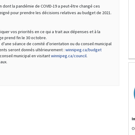
çon dont la pandémie de COVID-19 a peut-être changé ces
nseigné pour prendre les décisions relatives au budget de 2021.
er vos priorités en ce qui a trait aux dépenses et à la
age prend fin le 30 octobre.
s d’une séance de comité d’orientation ou du conseil municipal
(Liens externes)
ents seront donnés ultérieurement :
winnipeg.ca/budget
(Liens externes)
onseil municipal en visitant
winnipeg.ca/council
.
eaux.
I
O