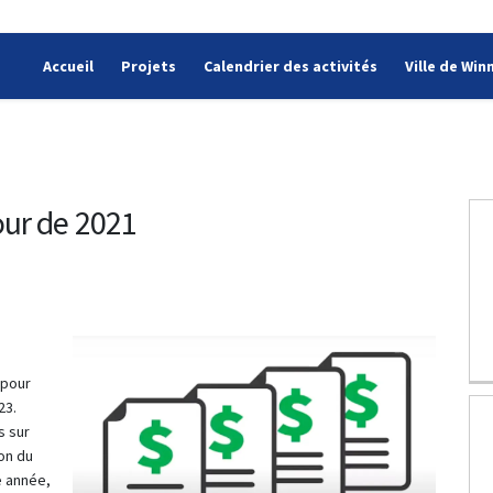
Accueil
Projets
Calendrier des activités
Ville de Win
our de 2021
uel : Mise à jour de 2021 sur Facebo
nnuel : Mise à jour de 2021 sur Twi
riannuel : Mise à jour de 2021 sur L
luriannuel : Mise à jour de 2021 lie
 pour
23.
s sur
on du
e année,