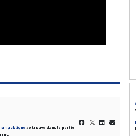
Partager Mis
Partager M
Partage
Courr
tion publique
se trouve dans la partie
ment.