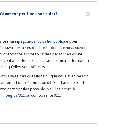
Comment peut-on vous aider?
(Liens externes)
isitez
winnipeg.ca/participationpublique
pour
écouvrir certaines des méthodes que nous suivons
our répondre aux besoins des personnes qui ne
euvent accéder aux consultations ou à l’information
lles qu’elles sont offertes.
i vous avez des questions ou que vous avez besoin
’un format de présentation différent afin de rendre
otre participation possible, veuillez écrire à
(Liens externes)
innipeg.ca/311
ou composer le 311.