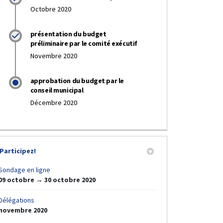
Octobre 2020
présentation du budget
préliminaire par le comité exécutif
Novembre 2020
approbation du budget par le
conseil municipal
Décembre 2020
Participez!
Sondage en ligne
09 octobre → 30 octobre 2020
es à jour sur Facebook
ises à jour sur Twitter
r Mises à jour sur Linkedin
iel Mises à jour lien
Délégations
novembre 2020