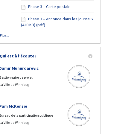
Phase 3 – Carte postale
Phase 3 – Annonce dans les journaux
(410 KB) (pdf)
Plus...
Qui est à l’écoute?
résumé de la phase 2 de participati
e résumé de la phase 2 de participa
r Le résumé de la phase 2 de partic
iel Le résumé de la phase 2 de part
Damir Muhurdarevic
Gestionnaire de projet
La Ville de Winnipeg
Pam McKenzie
Bureau de la participation publique​
La Ville de Winnipeg