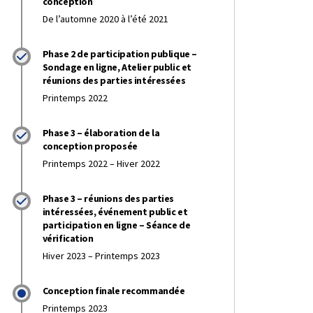
conception
De l’automne 2020 à l’été 2021
Phase 2 de participation publique –
Sondage en ligne, Atelier public et
lication du résumé de la participa
ublication du résumé de la partic
r Publication du résumé de la part
iel Publication du résumé de la pa
réunions des parties intéressées
Printemps 2022
Phase 3 – élaboration de la
conception proposée
Printemps 2022 – Hiver 2022
Phase 3 – réunions des parties
intéressées, événement public et
participation en ligne – Séance de
vérification
Hiver 2023 – Printemps 2023
Conception finale recommandée
e 3 de la participation public a pr
hase 3 de la participation public a 
r Phase 3 de la participation public
iel Phase 3 de la participation publ
Printemps 2023