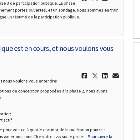
ase 3 de participation publique. La phase
’événement portes ouvertes, et un sondage. Nous sommes en train
gne un résumé de la participation publique.
lique est en cours, et nous voulons vous
Partager La 
Partager L
Partage
Courr
 et nous voulons vous entendre!
options de conception proposées à la phase 2, nous avons
 :
artier;
 actif.
(Liens externes)
ée
pour voir ce à quoi le corridor de la rue Marion pourrait
s aimerions connaître votre avis sur le projet
Poursuivre la