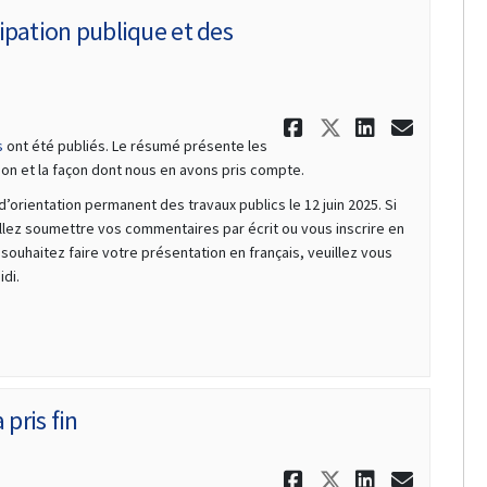
ipation publique et des
Partager Pub
Partager P
Partage
Courr
s
ont été publiés. Le résumé présente les
n et la façon dont nous en avons pris compte.
(Liens externes)
d’orientation permanent des travaux publics le 12 juin 2025. Si
s externes)
llez soumettre vos commentaires par écrit ou vous inscrire en
us souhaitez faire votre présentation en français, veuillez vous
idi.
 pris fin
Partager Phas
Partager P
Partage
Courr