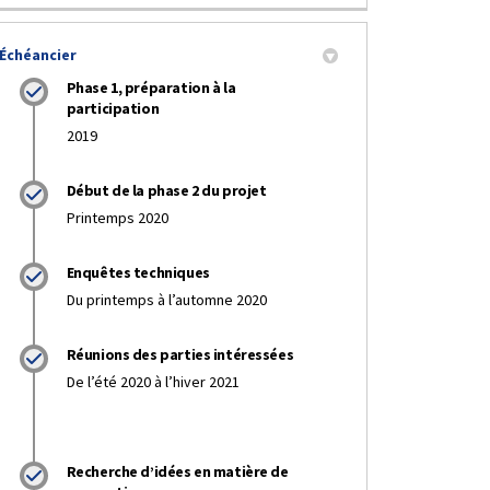
Échéancier
Phase 1, préparation à la
ision du conseil municipal sur Fac
écision du conseil municipal sur 
r Décision du conseil municipal su
iel Décision du conseil municipal 
participation
2019
Début de la phase 2 du projet
Printemps 2020
Enquêtes techniques
Du printemps à l’automne 2020
Réunions des parties intéressées
De l’été 2020 à l’hiver 2021
Recherche d’idées en matière de