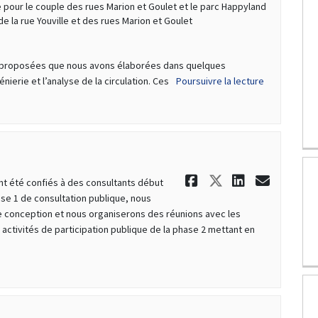
e pour le couple des rues Marion et Goulet et le parc Happyland
e la rue Youville et des rues Marion et Goulet
s proposées que nous avons élaborées dans quelques
ierie et l’analyse de la circulation. Ces
Poursuivre la lecture
Partager Jui
Partager J
Partage
Courr
nt été confiés à des consultants début
ase 1 de consultation publique, nous
conception et nous organiserons des réunions avec les
activités de participation publique de la phase 2 mettant en