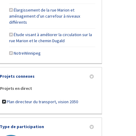
Élargissement de la rue Marion et
aménagement d’un carrefour à niveaux
(Liens externes)
différents
Étude visant à améliorer la circulation sur la
(Liens externes)
rue Marion et le chemin Dugald
(Liens externes)
NotreWinnipeg
Projets connexes
n 2020 sur Facebook
uin 2020 sur Twitter
r Juin 2020 sur Linkedin
iel Juin 2020 lien
Projets en direct
Plan directeur du transport, vision 2050
Type de participation