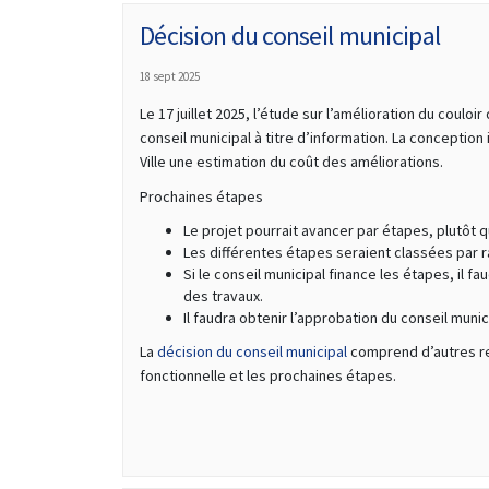
Décision du conseil municipal
18 sept 2025
Le 17 juillet 2025, l’étude sur l’amélioration du couloi
conseil municipal à titre d’information. La conception
Ville une estimation du coût des améliorations.
Prochaines étapes
Le projet pourrait avancer par étapes, plutôt q
Les différentes étapes seraient classées par r
Si le conseil municipal finance les étapes, il 
des travaux.
Il faudra obtenir l’approbation du conseil muni
(Liens externes)
La
décision du conseil municipal
comprend d’autres re
fonctionnelle et les prochaines étapes.