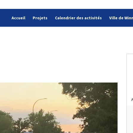
Accueil
Projets
Calendrier des activités
Ville de Win
arion sur Facebook
 Marion sur Twitter
sur Marion sur Linkedin
é sur Marion lien