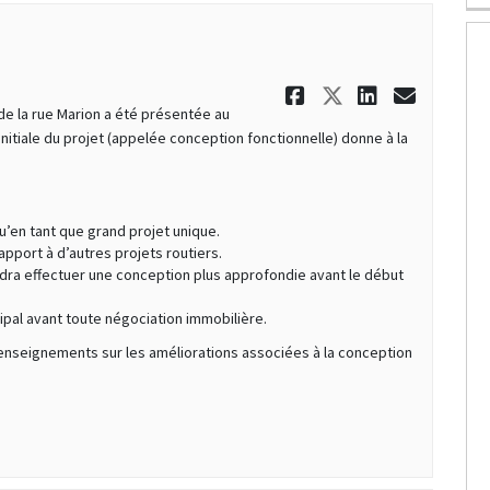
Partager Déc
Partager D
Partage
Courr
r de la rue Marion a été présentée au
 initiale du projet (appelée conception fonctionnelle) donne à la
u’en tant que grand projet unique.
apport à d’autres projets routiers.
faudra effectuer une conception plus approfondie avant le début
cipal avant toute négociation immobilière.
nseignements sur les améliorations associées à la conception