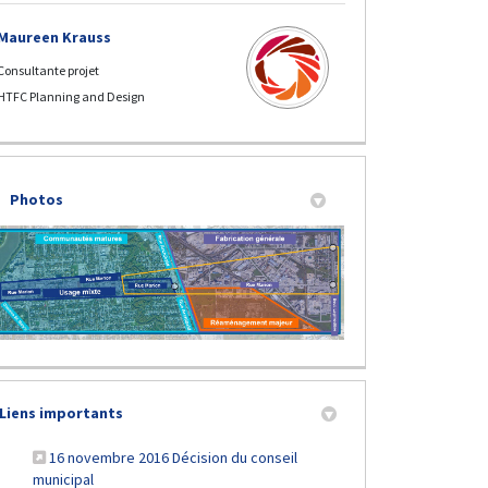
Maureen Krauss
Consultante projet
HTFC Planning and Design
 de la consultation publique sur F
in de la consultation publique su
r Fin de la consultation publique 
iel Fin de la consultation publiqu
Photos
ngagement de la phase 2 commence su
'engagement de la phase 2 commence
r L'engagement de la phase 2 commen
iel L'engagement de la phase 2 comm
Liens importants
16 novembre 2016 Décision du conseil
(Liens externes)
municipal