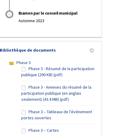
Examen par le conseil municipal
Automne 2023
Bibliothèque de documents
Phase 3
Phase 3 - Résumé de la participation
phase 3 de la participation publique
a phase 3 de la participation publi
r La phase 3 de la participation pub
iel La phase 3 de la participation 
publique (290 KB) (pdf)
Phase 3 - Annexes du résumé de la
participation publique (en anglais
seulement) (43.4 MB) (pdf)
Phase 3 – Tableaux de l’événement
portes ouvertes
Phase 3 – Cartes