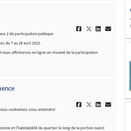
Partager Fin
Partager F
Partage
Courr
ase 2 de participation publique.
es du 7 au 28 avril 2022.
nous afficherons en ligne un résumé de la participation
mence
Partager L'e
Partager L
Partage
Courr
t nous souhaitons vous entendre!
sme et l’habitabilité du quartier le long de la portion ouest